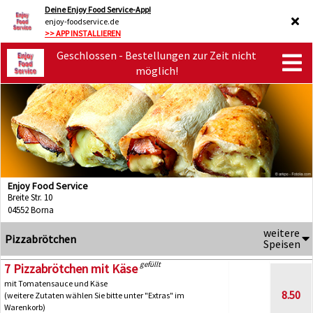
Deine Enjoy Food Service-App!
enjoy-foodservice.de
>> APP INSTALLIEREN
Geschlossen - Bestellungen zur Zeit nicht
möglich!
Enjoy Food Service
Breite Str. 10
04552 Borna
weitere
Pizzabrötchen
Speisen
gefüllt
7 Pizzabrötchen mit Käse
mit Tomatensauce und Käse
8.50
(weitere Zutaten wählen Sie bitte unter "Extras" im
Warenkorb)