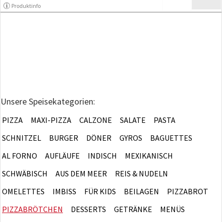
Produktinfo
Unsere Speisekategorien:
PIZZA
MAXI-PIZZA
CALZONE
SALATE
PASTA
SCHNITZEL
BURGER
DÖNER
GYROS
BAGUETTES
AL FORNO
AUFLÄUFE
INDISCH
MEXIKANISCH
SCHWÄBISCH
AUS DEM MEER
REIS & NUDELN
OMELETTES
IMBISS
FÜR KIDS
BEILAGEN
PIZZABROT
PIZZABRÖTCHEN
DESSERTS
GETRÄNKE
MENÜS