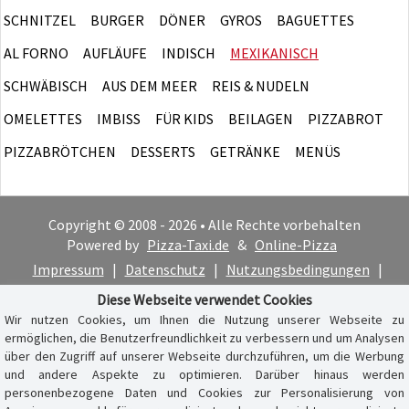
SCHNITZEL
BURGER
DÖNER
GYROS
BAGUETTES
AL FORNO
AUFLÄUFE
INDISCH
MEXIKANISCH
SCHWÄBISCH
AUS DEM MEER
REIS & NUDELN
OMELETTES
IMBISS
FÜR KIDS
BEILAGEN
PIZZABROT
PIZZABRÖTCHEN
DESSERTS
GETRÄNKE
MENÜS
Copyright © 2008 - 2026 • Alle Rechte vorbehalten
Powered by
Pizza-Taxi.de
&
Online-Pizza
Impressum
|
Datenschutz
|
Nutzungsbedingungen
|
Cookie-Hinweis
Diese Webseite verwendet Cookies
Wir nutzen Cookies, um Ihnen die Nutzung unserer Webseite zu
ermöglichen, die Benutzerfreundlichkeit zu verbessern und um Analysen
über den Zugriff auf unserer Webseite durchzuführen, um die Werbung
und andere Aspekte zu optimieren. Darüber hinaus werden
personenbezogene Daten und Cookies zur Personalisierung von