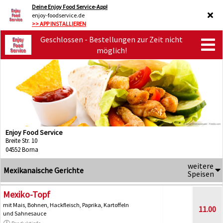
Deine Enjoy Food Service-App!
enjoy-foodservice.de
>> APP INSTALLIEREN
Geschlossen - Bestellungen zur Zeit nicht
möglich!
Enjoy Food Service
Breite Str. 10
04552 Borna
weitere
Mexikanaische Gerichte
Speisen
Mexiko-Topf
mit Mais, Bohnen, Hackfleisch, Paprika, Kartoffeln
11.00
und Sahnesauce